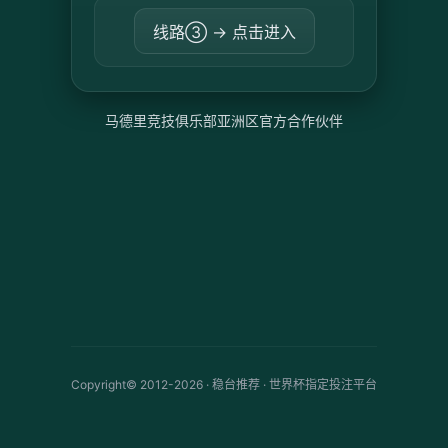
线路③ → 点击进入
马德里竞技俱乐部亚洲区官方合作伙伴
Copyright© 2012-2026 · 稳台推荐 · 世界杯指定投注平台